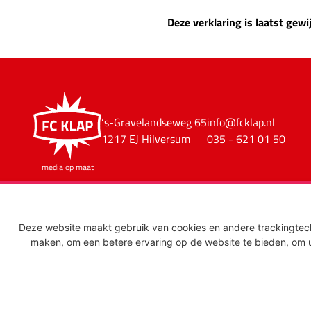
Deze verklaring is laatst gew
FC Klap
‘s-Gravelandseweg 65
info@fcklap.nl
1217 EJ Hilversum
035 - 621 01 50
media op maat
Algemene voorwaarden
Disclaimer
Privacyve
Deze website maakt gebruik van cookies en andere trackingtec
maken
,
om een betere ervaring op de website te bieden
,
om u
VIDEO
/
REDACTIE
/
DESIG