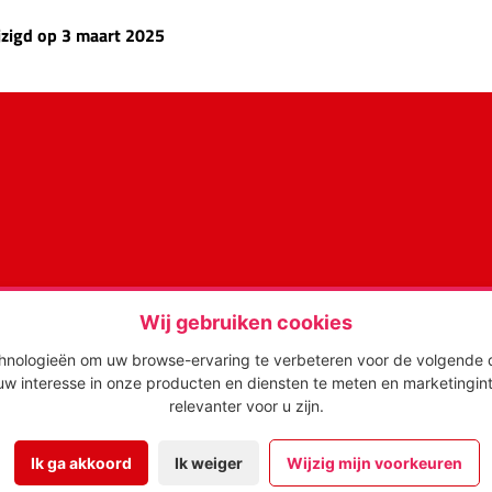
ijzigd op 3 maart 2025
rklaring
Wij gebruiken cookies
hnologieën om uw browse-ervaring te verbeteren voor de volgende 
w interesse in onze producten en diensten te meten en marketingint
N
/
ONLINE MARKETING
/
MANAGEMENT
/
relevanter voor u zijn
.
Ik ga akkoord
Ik weiger
Wijzig mijn voorkeuren