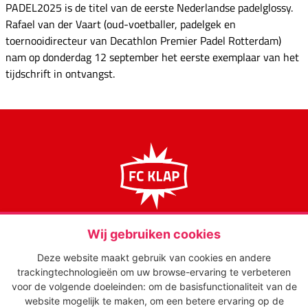
PADEL2025 is de titel van de eerste Nederlandse padelglossy.
Rafael van der Vaart (oud-voetballer, padelgek en
toernooidirecteur van Decathlon Premier Padel Rotterdam)
nam op donderdag 12 september het eerste exemplaar van het
tijdschrift in ontvangst.
media op maat
FC Klap
‘s-Gravelandseweg 65
Wij gebruiken cookies
1217 EJ Hilversum
Deze website maakt gebruik van cookies en andere
info@fcklap.nl
trackingtechnologieën om uw browse-ervaring te verbeteren
035 - 621 01 50
voor de volgende doeleinden:
om de basisfunctionaliteit van de
NIEUWS
website mogelijk te maken
,
om een betere ervaring op de