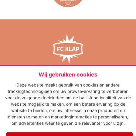
media op maat
FC Klap
‘s-Gravelandseweg 65
Wij gebruiken cookies
1217 EJ Hilversum
Deze website maakt gebruik van cookies en andere
info@fcklap.nl
trackingtechnologieën om uw browse-ervaring te verbeteren
035 - 621 01 50
voor de volgende doeleinden:
om de basisfunctionaliteit van de
NIEUWS
website mogelijk te maken
,
om een betere ervaring op de
website te bieden
,
om uw interesse in onze producten en
diensten te meten en marketinginteracties te personaliseren
,
Algemene voorwaarden
om advertenties weer te geven die relevanter voor u zijn
.
Disclaimer
Privacyverklaring