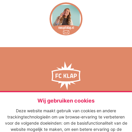
roos@fcklap.nl
media op maat
FC Klap
‘s-Gravelandseweg 65
Wij gebruiken cookies
1217 EJ Hilversum
Deze website maakt gebruik van cookies en andere
info@fcklap.nl
trackingtechnologieën om uw browse-ervaring te verbeteren
035 - 621 01 50
voor de volgende doeleinden:
om de basisfunctionaliteit van de
NIEUWS
website mogelijk te maken
,
om een betere ervaring op de