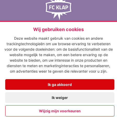
media op maat
FC Klap
‘s-Gravelandseweg 65
Wij gebruiken cookies
1217 EJ Hilversum
Deze website maakt gebruik van cookies en andere
info@fcklap.nl
trackingtechnologieën om uw browse-ervaring te verbeteren
035 - 621 01 50
voor de volgende doeleinden:
om de basisfunctionaliteit van de
NIEUWS
website mogelijk te maken
,
om een betere ervaring op de
website te bieden
,
om uw interesse in onze producten en
diensten te meten en marketinginteracties te personaliseren
,
Algemene voorwaarden
om advertenties weer te geven die relevanter voor u zijn
.
Disclaimer
Privacyverklaring
Ik ga akkoord
Ik weiger
Wijzig mijn voorkeuren